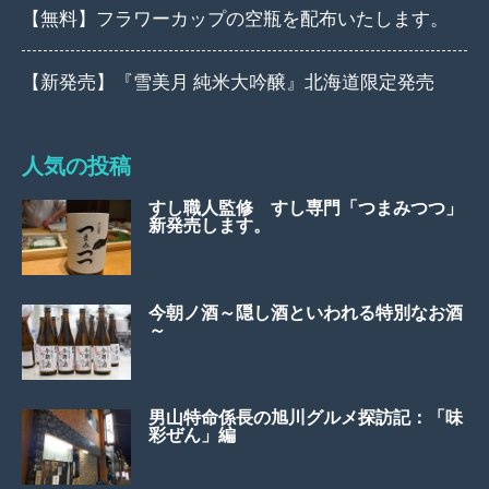
【無料】フラワーカップの空瓶を配布いたします。
【新発売】『雪美月 純米大吟醸』北海道限定発売
人気の投稿
すし職人監修 すし専門「つまみつつ」
新発売します。
今朝ノ酒～隠し酒といわれる特別なお酒
～
男山特命係長の旭川グルメ探訪記：「味
彩ぜん」編