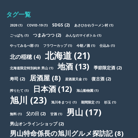
タグ一覧
SDGS
(2)
2020
(1)
COVID-19
(1)
あさひかわラーメン村
(1)
つまみつつ
(2)
ごっぱち
(1)
みんなのマイボトル
(1)
やってみるべ部
(1)
フラワーカップ
(1)
今朝ノ酒
(1)
仕込み
(1)
北海道
(21)
北の稲穂
(4)
地酒
(13)
季節限定酒
(2)
北海道限定特別純米 男山
(1)
居酒屋
(8)
寿司
(2)
復古酒
(2)
居酒屋天金
(1)
日本酒
(12)
搾りたて
(1)
旭山動物園
(1)
旭川
(23)
旭川冬まつり
(1)
期間限定
(1)
杉玉
(1)
男山
(17)
父の日
(2)
無料
(1)
甘酒
(1)
男山オンラインショップ
(2)
男山特命係長の旭川グルメ探訪記
(8)