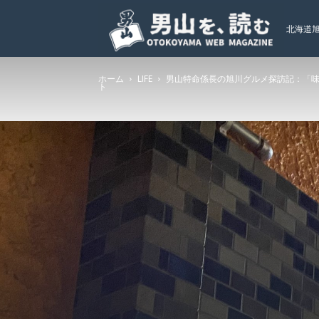
北海道
ホーム
LIFE
男山特命係長の旭川グルメ探訪記：「
ト