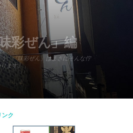
味彩ぜん」編
ょう。「味彩ぜん」はまさにそんな佇
がります。
リンク