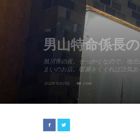
LIFE
男山特命係長の
旭川市の夜。せっかくなので、地元
まいのお店。暖簾をくぐれば活気あ
2022年10月27日
15568