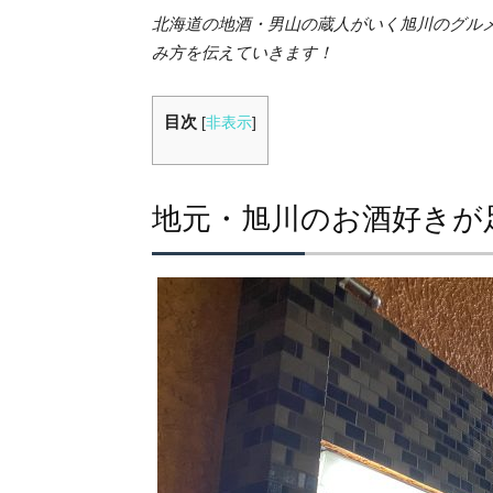
北海道の地酒・男山の蔵人がいく旭川のグル
み方を伝えていきます！
目次
[
非表示
]
地元・旭川のお酒好きが