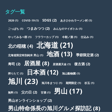
タグ一覧
SDGS
(2)
2020
(1)
COVID-19
(1)
あさひかわラーメン村
(1)
つまみつつ
(2)
ごっぱち
(1)
みんなのマイボトル
(1)
やってみるべ部
(1)
フラワーカップ
(1)
今朝ノ酒
(1)
仕込み
(1)
北海道
(21)
北の稲穂
(4)
地酒
(13)
季節限定酒
(2)
北海道限定特別純米 男山
(1)
居酒屋
(8)
寿司
(2)
復古酒
(2)
居酒屋天金
(1)
日本酒
(12)
搾りたて
(1)
旭山動物園
(1)
旭川
(23)
旭川冬まつり
(1)
期間限定
(1)
杉玉
(1)
男山
(17)
父の日
(2)
無料
(1)
甘酒
(1)
男山オンラインショップ
(2)
男山特命係長の旭川グルメ探訪記
(8)