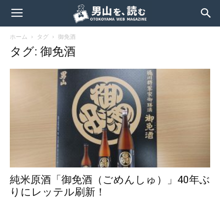
ホーム
タグ
御免酒
タグ: 御免酒
純米原酒「御免酒（ごめんしゅ）」40年ぶ
りにレッテル刷新！