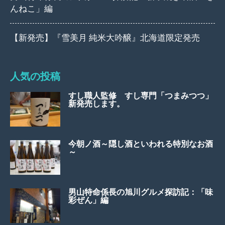
んねこ」編
【新発売】『雪美月 純米大吟醸』北海道限定発売
人気の投稿
すし職人監修 すし専門「つまみつつ」
新発売します。
今朝ノ酒～隠し酒といわれる特別なお酒
～
男山特命係長の旭川グルメ探訪記：「味
彩ぜん」編