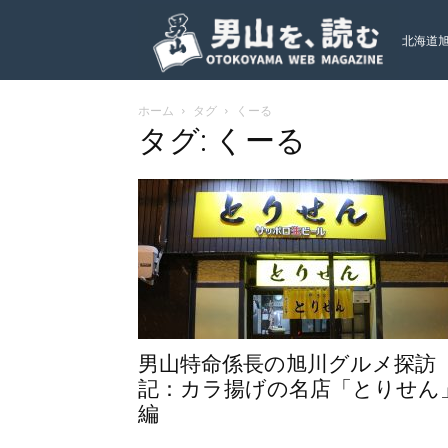
北海道
ホーム
タグ
くーる
ト
タグ: くーる
男山特命係長の旭川グルメ探訪
記：カラ揚げの名店「とりせん
編