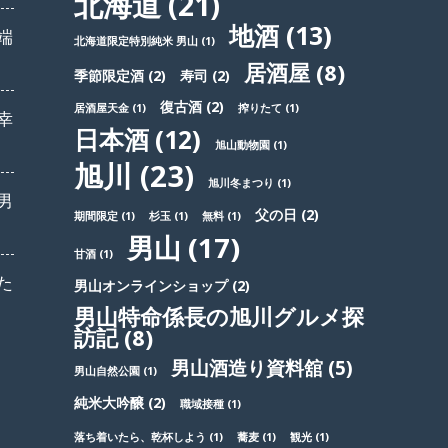
北海道
(21)
地酒
(13)
端
北海道限定特別純米 男山
(1)
居酒屋
(8)
季節限定酒
(2)
寿司
(2)
復古酒
(2)
居酒屋天金
(1)
搾りたて
(1)
幸
日本酒
(12)
旭山動物園
(1)
旭川
(23)
旭川冬まつり
(1)
男
父の日
(2)
期間限定
(1)
杉玉
(1)
無料
(1)
男山
(17)
甘酒
(1)
た
男山オンラインショップ
(2)
男山特命係長の旭川グルメ探
訪記
(8)
男山酒造り資料舘
(5)
男山自然公園
(1)
純米大吟醸
(2)
職域接種
(1)
落ち着いたら、乾杯しよう
(1)
蕎麦
(1)
観光
(1)