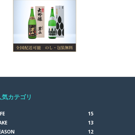
人気カテゴリ
IFE
15
AKE
13
EASON
12