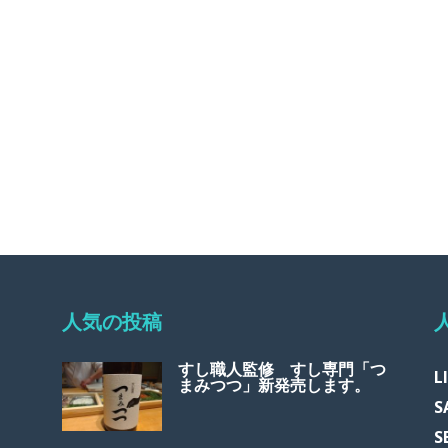
人気の投稿
すし職人監修 すし専門「つ
L
まみつつ」新発売します。
S
S