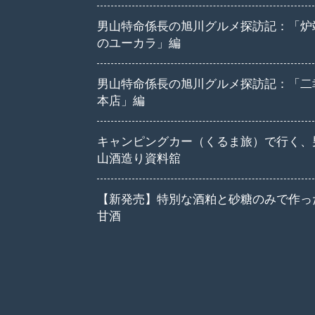
男山特命係長の旭川グルメ探訪記：「炉
のユーカラ」編
男山特命係長の旭川グルメ探訪記：「二
本店」編
キャンピングカー（くるま旅）で行く、
山酒造り資料舘
【新発売】特別な酒粕と砂糖のみで作っ
甘酒