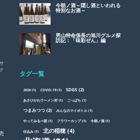
今朝ノ酒～隠し酒といわれる
特別なお酒～
男山特命係長の旭川グルメ探
訪記：「味彩ぜん」編
サ
ク
タグ一覧
SDGS
(2)
2020
(1)
COVID-19
(1)
あさひかわラーメン村
(1)
ごっぱち
(1)
つまみつつ
(2)
みんなのマイボトル
(1)
やってみるべ部
(1)
フラワーカップ
(1)
今朝ノ酒
(1)
北の稲穂
(4)
仕込み
(1)
売