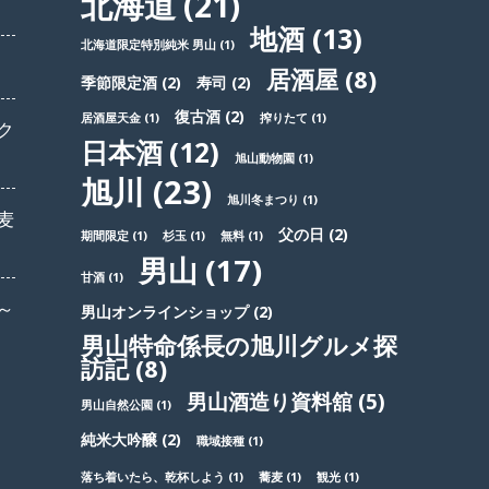
北海道
(21)
地酒
(13)
北海道限定特別純米 男山
(1)
居酒屋
(8)
季節限定酒
(2)
寿司
(2)
復古酒
(2)
居酒屋天金
(1)
搾りたて
(1)
ク
日本酒
(12)
旭山動物園
(1)
旭川
(23)
旭川冬まつり
(1)
麦
父の日
(2)
期間限定
(1)
杉玉
(1)
無料
(1)
男山
(17)
甘酒
(1)
～
男山オンラインショップ
(2)
男山特命係長の旭川グルメ探
訪記
(8)
男山酒造り資料舘
(5)
男山自然公園
(1)
純米大吟醸
(2)
職域接種
(1)
落ち着いたら、乾杯しよう
(1)
蕎麦
(1)
観光
(1)