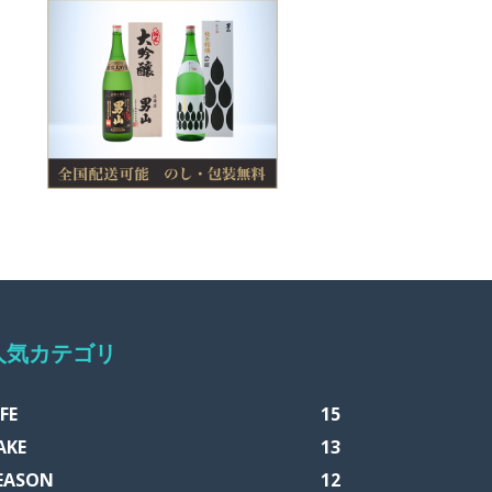
人気カテゴリ
IFE
15
AKE
13
EASON
12