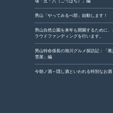
場「五・八（ごっぱち）」編
男山「やってみるべ部」始動します！
男山自然公園を来年も開園するために、
ラウドファンディングを行います。
男山特命係長の旭川グルメ探訪記：「蕎
雪屋」編
今朝ノ酒～隠し酒といわれる特別なお酒