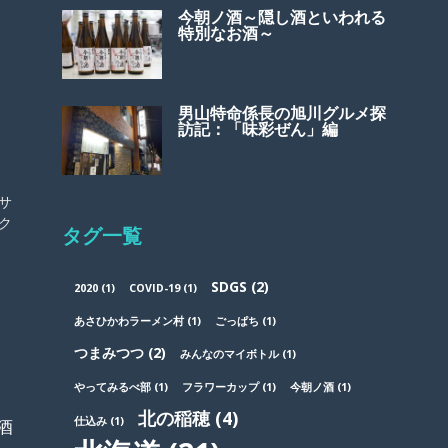
今朝ノ酒～隠し酒といわれる
特別なお酒～
男山特命係長の旭川グルメ探
訪記：「味彩ぜん」編
サ
ク
タグ一覧
SDGS
(2)
2020
(1)
COVID-19
(1)
あさひかわラーメン村
(1)
ごっぱち
(1)
つまみつつ
(2)
みんなのマイボトル
(1)
やってみるべ部
(1)
フラワーカップ
(1)
今朝ノ酒
(1)
北の稲穂
(4)
仕込み
(1)
酒