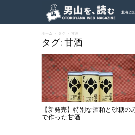
北海道
ホーム
タグ
甘酒
ト
タグ: 甘酒
【新発売】特別な酒粕と砂糖の
で作った甘酒