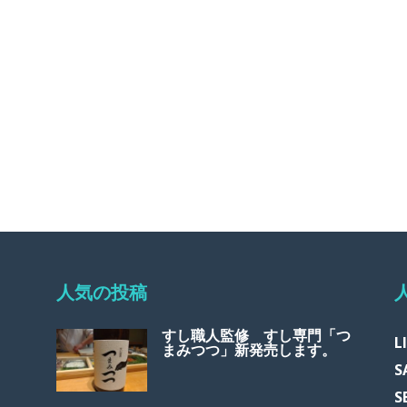
人気の投稿
すし職人監修 すし専門「つ
L
まみつつ」新発売します。
S
S