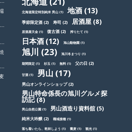
北海道
(21)
地酒
(13)
端
北海道限定特別純米 男山
(1)
居酒屋
(8)
季節限定酒
(2)
寿司
(2)
復古酒
(2)
居酒屋天金
(1)
搾りたて
(1)
日本酒
(12)
旭山動物園
(1)
旭川
(23)
焼
旭川冬まつり
(1)
父の日
(2)
期間限定
(1)
杉玉
(1)
無料
(1)
男山
(17)
甘酒
(1)
麦
男山オンラインショップ
(2)
男山特命係長の旭川グルメ探
訪記
(8)
男山酒造り資料舘
(5)
男山自然公園
(1)
純米大吟醸
(2)
職域接種
(1)
落ち着いたら、乾杯しよう
(1)
蕎麦
(1)
観光
(1)