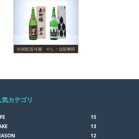
人気カテゴリ
IFE
15
AKE
13
EASON
12