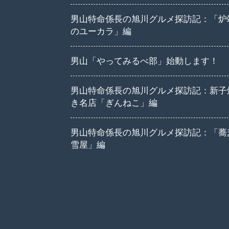
男山特命係長の旭川グルメ探訪記：「炉
のユーカラ」編
男山「やってみるべ部」始動します！
男山特命係長の旭川グルメ探訪記：新子
き名店「ぎんねこ」編
男山特命係長の旭川グルメ探訪記：「蕎
雪屋」編