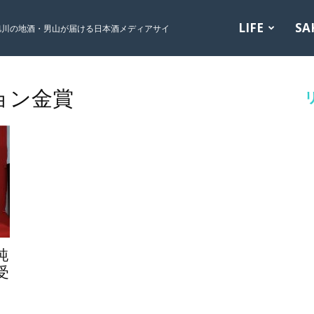
LIFE
SA
旭川の地酒・男山が届ける日本酒メディアサイ
ョン金賞
純
受