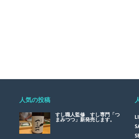
人気の投稿
すし職人監修 すし専門「つ
L
まみつつ」新発売します。
S
S