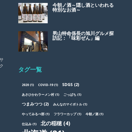
今朝ノ酒～隠し酒といわれる
特別なお酒～
男山特命係長の旭川グルメ探
訪記：「味彩ぜん」編
サ
ク
タグ一覧
SDGS
(2)
2020
(1)
COVID-19
(1)
あさひかわラーメン村
(1)
ごっぱち
(1)
つまみつつ
(2)
みんなのマイボトル
(1)
やってみるべ部
(1)
フラワーカップ
(1)
今朝ノ酒
(1)
北の稲穂
(4)
仕込み
(1)